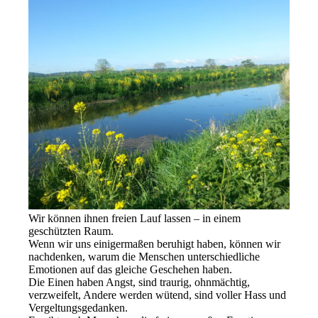
Wir können ihnen freien Lauf lassen – in einem
geschützten Raum.
Wenn wir uns einigermaßen beruhigt haben, können wir
nachdenken, warum die Menschen unterschiedliche
Emotionen auf das gleiche Geschehen haben.
Die Einen haben Angst, sind traurig, ohnmächtig,
verzweifelt, Andere werden wütend, sind voller Hass und
Vergeltungsgedanken.