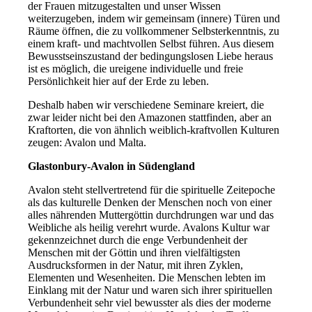
der Frauen mitzugestalten und unser Wissen
weiterzugeben, indem wir gemeinsam (innere) Türen und
Räume öffnen, die zu vollkommener Selbsterkenntnis, zu
einem kraft- und machtvollen Selbst führen. Aus diesem
Bewusstseinszustand der bedingungslosen Liebe heraus
ist es möglich, die ureigene individuelle und freie
Persönlichkeit hier auf der Erde zu leben.
Deshalb haben wir verschiedene Seminare kreiert, die
zwar leider nicht bei den Amazonen stattfinden, aber an
Kraftorten, die von ähnlich weiblich-kraftvollen Kulturen
zeugen: Avalon und Malta.
Glastonbury-Avalon in Südengland
Avalon steht stellvertretend für die spirituelle Zeitepoche
als das kulturelle Denken der Menschen noch von einer
alles nährenden Muttergöttin durchdrungen war und das
Weibliche als heilig verehrt wurde. Avalons Kultur war
gekennzeichnet durch die enge Verbundenheit der
Menschen mit der Göttin und ihren vielfältigsten
Ausdrucksformen in der Natur, mit ihren Zyklen,
Elementen und Wesenheiten. Die Menschen lebten im
Einklang mit der Natur und waren sich ihrer spirituellen
Verbundenheit sehr viel bewusster als dies der moderne