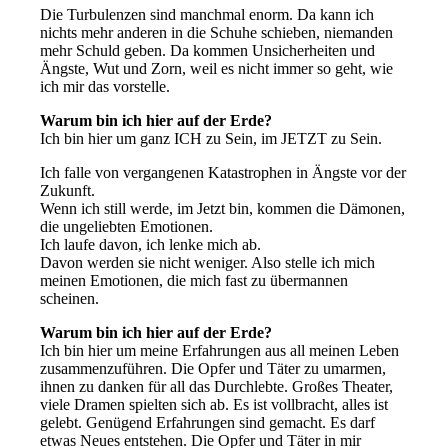
Die Turbulenzen sind manchmal enorm. Da kann ich
nichts mehr anderen in die Schuhe schieben, niemanden
mehr Schuld geben. Da kommen Unsicherheiten und
Ängste, Wut und Zorn, weil es nicht immer so geht, wie
ich mir das vorstelle.
Warum bin ich hier auf der Erde?
Ich bin hier um ganz ICH zu Sein, im JETZT zu Sein.
Ich falle von vergangenen Katastrophen in Ängste vor der
Zukunft.
Wenn ich still werde, im Jetzt bin, kommen die Dämonen,
die ungeliebten Emotionen.
Ich laufe davon, ich lenke mich ab.
Davon werden sie nicht weniger. Also stelle ich mich
meinen Emotionen, die mich fast zu übermannen
scheinen.
Warum bin ich hier auf der Erde?
Ich bin hier um meine Erfahrungen aus all meinen Leben
zusammenzuführen. Die Opfer und Täter zu umarmen,
ihnen zu danken für all das Durchlebte. Großes Theater,
viele Dramen spielten sich ab. Es ist vollbracht, alles ist
gelebt. Genügend Erfahrungen sind gemacht. Es darf
etwas Neues entstehen. Die Opfer und Täter in mir