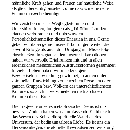
männliche Kraft gehen und Frauen auf natürliche Weise
als gleichberechtigt ansehen, ohne dass wir eine neue
Feminismuswelle benötigen.
Wir verstehen uns als Wegbegleiterinnen und
Unterstützerinnen, fungieren als „Türöffner“ zu den
eigenen verborgenen und unbewussten
Persönlichkeitsanteilen dieser Energien in uns. Gerne
geben wir dabei gerne unsere Erfahrungen weiter, die
sowohl Erfolge als auch den Umgang mit Misserfolgen
einschließen. In zigtausenden unserer Inkarnationen
haben wir wertvolle Erfahrungen mit und in allen
erdenklichen menschlichen Ausdrucksformen gesammelt.
In vielen Leben haben wir uns der eigenen
Bewusstseinsentwicklung gewidmet, in anderen der
spirituellen Entwicklung von einzelnen Personen oder
ganzen Gruppen bzw. Völkern der unterschiedlichsten
Kulturen, so auch in verschiedenen matriarchalen
Kulturen dieser Erde.
Die Tragweite unseres metaphysischen Seins ist uns
bewusst. Zudem haben wir allumfassende Einblicke in
das Wesen des Seins, die spirituelle Wahrheit des
Universum, der bedingungslosen Liebe. Es ist uns ein
Herzensanliegen, die aktuelle Bewusstseinsentwicklung