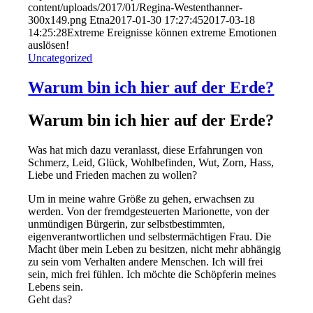
content/uploads/2017/01/Regina-Westenthanner-
300x149.png
Etna
2017-01-30 17:27:45
2017-03-18
14:25:28
Extreme Ereignisse können extreme Emotionen
auslösen!
Uncategorized
Warum bin ich hier auf der Erde?
Warum bin ich hier auf der Erde?
Was hat mich dazu veranlasst, diese Erfahrungen von
Schmerz, Leid, Glück, Wohlbefinden, Wut, Zorn, Hass,
Liebe und Frieden machen zu wollen?
Um in meine wahre Größe zu gehen, erwachsen zu
werden. Von der fremdgesteuerten Marionette, von der
unmündigen Bürgerin, zur selbstbestimmten,
eigenverantwortlichen und selbstermächtigen Frau. Die
Macht über mein Leben zu besitzen, nicht mehr abhängig
zu sein vom Verhalten andere Menschen. Ich will frei
sein, mich frei fühlen. Ich möchte die Schöpferin meines
Lebens sein.
Geht das?