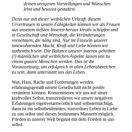
deinen ureigenen Vorstellungen und Wünschen
lebst und bewusst gestaltest.
Denn nur mit dieser weiblichen Urkraft, diesem
Urvertrauen in unsere Fähigkeiten können wir als Frauen
aus unserem tiefsten Inneren heraus kreativ schöpfen und
in Gesellschaft und Wirtschaft, die Veränderungen
vornehmen, die nötig sind. Nur im Einssein unserer
innewohnenden Macht, Kraft und Liebe können wir
authentisch sein. Die Balance unserer inneren geheilten
(!) männlichen und weiblichen Aspekte lassen uns zu
einem ganzen Menschen werden. Das ist die
Voraussetzung, um erfolgreich in allen Lebensbereichen
zu sein, dann unterstützt uns das Leben.
Wut, Hass, Rache und Forderungen werden
erfahrungsgemäß unsere Gesellschaft nicht positiv
verändern können. Konzentrieren wir uns auf unser
kraftvolles Selbst, transzendieren wir unsere negativen
Erfahrungen eigenverantwortlich und selbstermächtigt,
dann ist ein selbstbestimmtes, souveränes Leben in Liebe
zu uns selbst und diesen bestimmten Männern möglich.
Frieden in unserer Welt beginnt mit dem Frieden in uns
selbst.