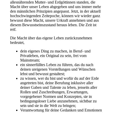
allesnährenden Mutter- und Erdgöttinnen standen, die
Macht über unser Leben abgegeben und uns immer mehr
den männlichen Prinzipien angepasst. Jetzt, in der aktuell
hochschwingenden Zeitepoche, können wir wieder ganz
bewusst diese Macht, unsere Urkraft annehmen und aus
diesem Bewusstseinszustand heraus leben. Die Zeit ist
reif.
Die Macht über das eigene Leben zurückzunehmen
bedeutet,
dein eigenes Ding zu machen, in Beruf- und
Privatleben, ein Original zu sein, frei vom
Mainstream;
ein sinnerfülltes Leben zu führen, das du nach
deinen ureigenen Vorstellungen und Wünschen
lebst und bewusst gestaltest;
zu wissen, wer du bist und wofür du auf der Erde
angetreten bist, deine Berufung inklusive aller
deiner Gaben und Talente zu leben, jenseits aller
Rollen und Zuschreibungen, Erwartungen,
vorgegebener Normen und Konzepten, sie in
bedingungsloser Liebe anzunehmen, sichtbar zu
sein und sie in die Welt zu bringen;
Verantwortung für deine Gedanken und Emotionen