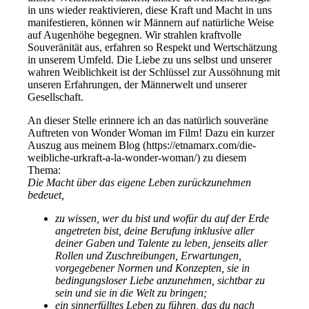
in uns wieder reaktivieren, diese Kraft und Macht in uns
manifestieren, können wir Männern auf natürliche Weise
auf Augenhöhe begegnen. Wir strahlen kraftvolle
Souveränität aus, erfahren so Respekt und Wertschätzung
in unserem Umfeld. Die Liebe zu uns selbst und unserer
wahren Weiblichkeit ist der Schlüssel zur Aussöhnung mit
unseren Erfahrungen, der Männerwelt und unserer
Gesellschaft.
An dieser Stelle erinnere ich an das natürlich souveräne
Auftreten von Wonder Woman im Film! Dazu ein kurzer
Auszug aus meinem Blog (https://etnamarx.com/die-
weibliche-urkraft-a-la-wonder-woman/) zu diesem
Thema:
Die Macht über das eigene Leben zurückzunehmen
bedeuet,
zu wissen, wer du bist und wofür du auf der Erde
angetreten bist, deine Berufung inklusive aller
deiner Gaben und Talente zu leben, jenseits aller
Rollen und Zuschreibungen, Erwartungen,
vorgegebener Normen und Konzepten, sie in
bedingungsloser Liebe anzunehmen, sichtbar zu
sein und sie in die Welt zu bringen;
ein sinnerfülltes Leben zu führen, das du nach