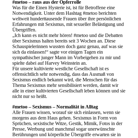
#metoo – raus aus der Opferrolle
Was für die Einen Hysterie ist, ist für Betroffene eine
Notwendigkeit. Unter dem Hashtag #metoo berichten
weltweit hunderttausende Frauen über ihre persönlichen
Erfahrungen mit Sexismus, mit sexueller Belästigung und
Übergriffen.
„Ich kann es nicht mehr hören! #metoo und die Debatten
über Sexismus halten bereits seit 3 Wochen an. Diese
Schauspielerinnen wussten doch ganz genau, auf was sie
sich da einlassen!“ sagte vor einigen Tagen ein
sympathischer junger Mann im Vorbeigehen zu mir und
spielte dabei auf Harvey Weinstein an.
Für unsere kultivierte westliche Gesellschaft ist es
offensichtlich sehr notwendig, dass das Ausmaß von
Sexismus endlich bekannt wird, die Menschen für das
Thema Sexismus mehr sensibilisiert werden, damit wir
alle in einer kultivierten Gesellschaft leben können und sie
nicht nur so heißt.
#metoo – Sexismus – Normalität in Alltag
Alle Frauen wissen, worauf sie sich einlassen, wenn sie
morgens aus dem Haus gehen. Sexismus in Form von
Sprüchen, sexistische Witze, Gestik, Mimik, Fotos in der
Presse, Werbung und manchmal sogar unerwünschte
Berührungen und körperliche Übergriffe erwarten sie in