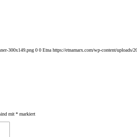
anner-300x149.png
0
0
Etna
https://etnamarx.com/wp-content/uploads/
sind mit
*
markiert